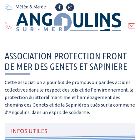
Gestion des traceurs
Météo & Marée
Lien
Lien
vers
vers
le
le
compte
compte
Facebook
Instagram
ASSOCIATION PROTECTION FRONT
DE MER DES GENETS ET SAPINIERE
Cette association a pour but de promouvoir par des actions
collectives dans le respect des lois et de l’environnement, la
protection du littoral maritime et l’aménagement des
chemins des Genets et de la Sapinière situés sur la commune
d’Angoulins, dans un esprit de solidarité.
INFOS UTILES