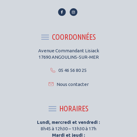
Lien
Lien
vers
vers
le
le
compte
compte
COORDONNÉES
Facebook
Instagram
Avenue Commandant Lisiack
17690 ANGOULINS-SUR-MER
05 46 56 80 25
Nous contacter
HORAIRES
Lundi, mercredi et vendredi :
8h45 à 12h30 – 13h30 à 17h
Mardi et jeudi :