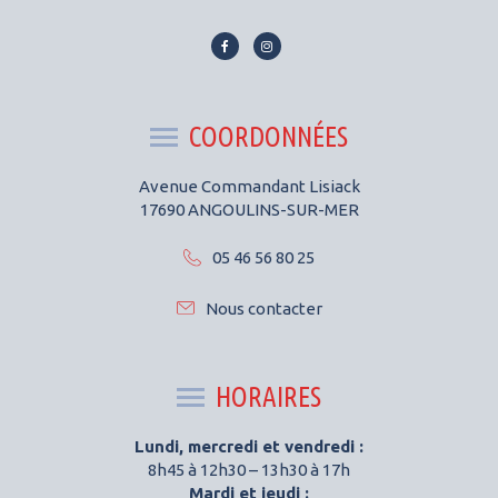
Lien
Lien
vers
vers
le
le
compte
compte
COORDONNÉES
Facebook
Instagram
Avenue Commandant Lisiack
17690 ANGOULINS-SUR-MER
05 46 56 80 25
Nous contacter
HORAIRES
Lundi, mercredi et vendredi :
8h45 à 12h30 – 13h30 à 17h
Mardi et jeudi :