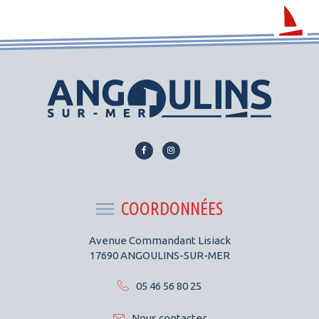
Lien
Lien
vers
vers
le
le
compte
compte
COORDONNÉES
Facebook
Instagram
Avenue Commandant Lisiack
17690 ANGOULINS-SUR-MER
05 46 56 80 25
Nous contacter