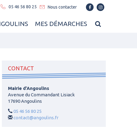
05 46 56 80 25
Nous contacter
Lien
Lien
vers
vers
le
le
RECHERCHE
NGOULINS
MES DÉMARCHES
compte
compte
Facebook
Instagram
FERMER
CONTACT
Mairie d’Angoulins
Avenue du Commandant Lisiack
17690 Angoulins
05 46 56 80 25
contact@angoulins.fr