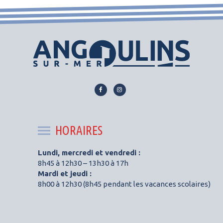
Lien
Lien
vers
vers
le
le
compte
compte
HORAIRES
Facebook
Instagram
Lundi, mercredi et vendredi :
8h45 à 12h30 – 13h30 à 17h
Mardi et jeudi :
8h00 à 12h30 (8h45 pendant les vacances scolaires)