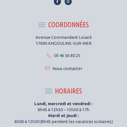
Lien
Lien
vers
vers
le
le
compte
compte
COORDONNÉES
Facebook
Instagram
Avenue Commandant Lisiack
17690 ANGOULINS-SUR-MER
05 46 56 80 25
Nous contacter
HORAIRES
Lundi, mercredi et vendredi :
8h45 à 12h30 – 13h30 à 17h
Mardi et jeudi :
8h00 à 12h30 (8h45 pendant les vacances scolaires)