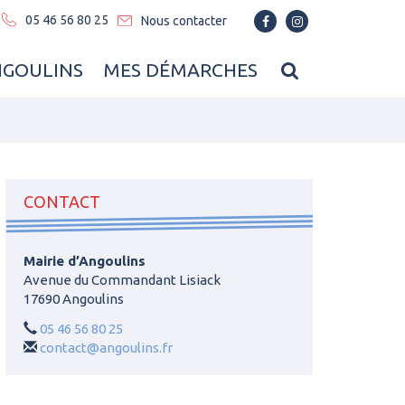
05 46 56 80 25
Nous contacter
Lien
Lien
vers
vers
le
le
RECHERCHE
NGOULINS
MES DÉMARCHES
compte
compte
Facebook
Instagram
FERMER
CONTACT
Mairie d’Angoulins
Avenue du Commandant Lisiack
17690 Angoulins
05 46 56 80 25
contact@angoulins.fr