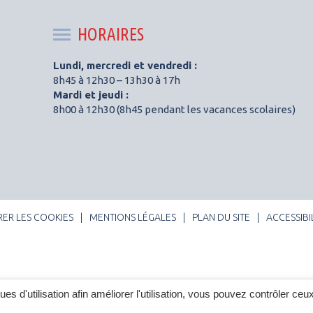
le
le
compte
compte
HORAIRES
Facebook
Instagram
Lundi, mercredi et vendredi :
8h45 à 12h30 – 13h30 à 17h
Mardi et jeudi :
8h00 à 12h30 (8h45 pendant les vacances scolaires)
RER LES COOKIES
MENTIONS LÉGALES
PLAN DU SITE
ACCESSIBI
ques d'utilisation afin améliorer l'utilisation, vous pouvez contrôler ceu