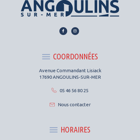
Lien
Lien
vers
vers
le
le
compte
compte
COORDONNÉES
Facebook
Instagram
Avenue Commandant Lisiack
17690 ANGOULINS-SUR-MER
05 46 56 80 25
Nous contacter
HORAIRES