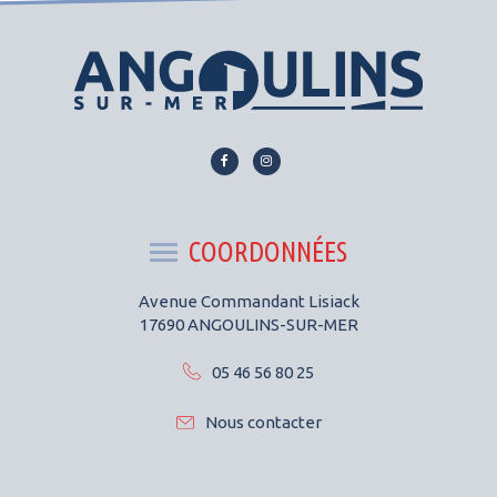
Lien
Lien
vers
vers
le
le
compte
compte
COORDONNÉES
Facebook
Instagram
Avenue Commandant Lisiack
17690 ANGOULINS-SUR-MER
05 46 56 80 25
Nous contacter