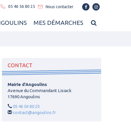
05 46 56 80 25
Nous contacter
Lien
Lien
vers
vers
le
le
RECHERCHE
NGOULINS
MES DÉMARCHES
compte
compte
Facebook
Instagram
FERMER
CONTACT
Mairie d’Angoulins
Avenue du Commandant Lisiack
17690 Angoulins
05 46 56 80 25
contact@angoulins.fr