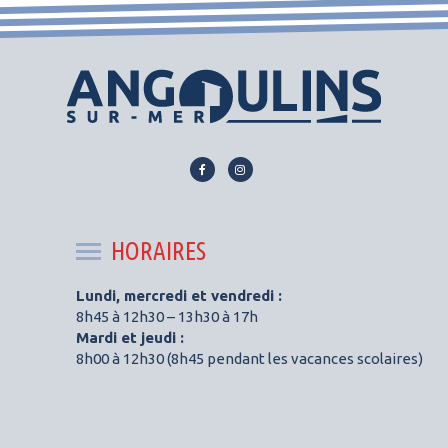
Lien
Lien
vers
vers
le
le
compte
compte
HORAIRES
Facebook
Instagram
Lundi, mercredi et vendredi :
8h45 à 12h30 – 13h30 à 17h
Mardi et jeudi :
8h00 à 12h30 (8h45 pendant les vacances scolaires)