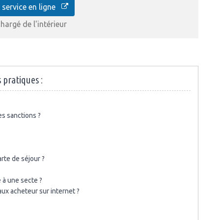
 service en ligne
hargé de l'intérieur
 pratiques :
es sanctions ?
arte de séjour ?
 à une secte ?
aux acheteur sur internet ?