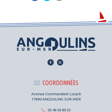
Lien
Lien
vers
vers
le
le
compte
compte
COORDONNÉES
Facebook
Instagram
Avenue Commandant Lisiack
17690 ANGOULINS-SUR-MER
05 46 56 80 25