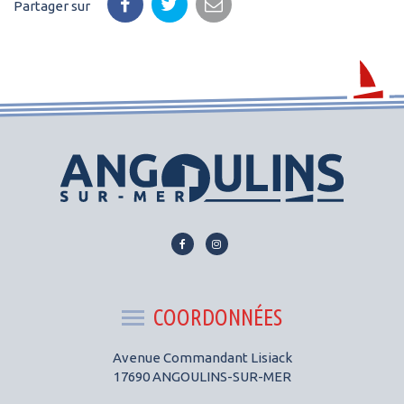
Partager sur
Lien
Lien
vers
vers
le
le
compte
compte
COORDONNÉES
Facebook
Instagram
Avenue Commandant Lisiack
17690 ANGOULINS-SUR-MER