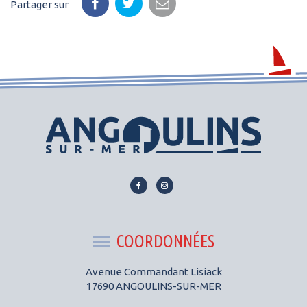
Partager sur
Lien
Lien
vers
vers
le
le
compte
compte
COORDONNÉES
Facebook
Instagram
Avenue Commandant Lisiack
17690 ANGOULINS-SUR-MER