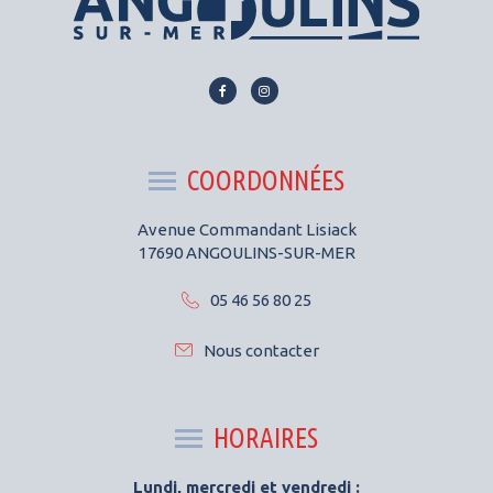
Lien
Lien
vers
vers
le
le
compte
compte
COORDONNÉES
Facebook
Instagram
Avenue Commandant Lisiack
17690 ANGOULINS-SUR-MER
05 46 56 80 25
Nous contacter
HORAIRES
Lundi, mercredi et vendredi :