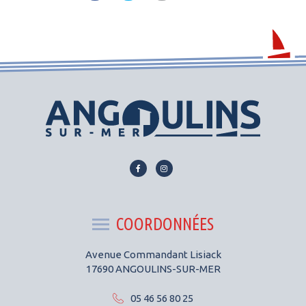
Lien
Lien
vers
vers
le
le
compte
compte
COORDONNÉES
Facebook
Instagram
Avenue Commandant Lisiack
17690 ANGOULINS-SUR-MER
05 46 56 80 25