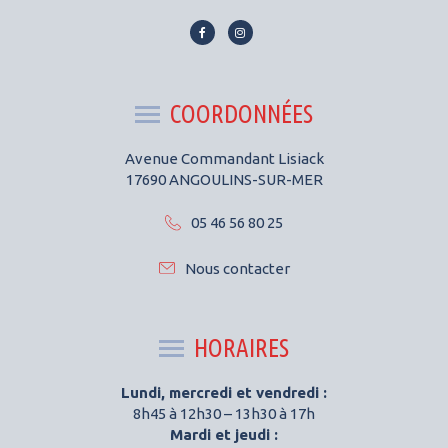
Lien
Lien
vers
vers
le
le
compte
compte
COORDONNÉES
Facebook
Instagram
Avenue Commandant Lisiack
17690 ANGOULINS-SUR-MER
05 46 56 80 25
Nous contacter
HORAIRES
Lundi, mercredi et vendredi :
8h45 à 12h30 – 13h30 à 17h
Mardi et jeudi :