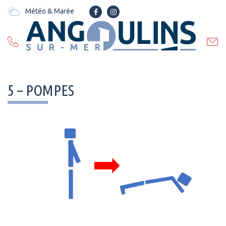
Gestion des traceurs
Météo & Marée
Lien
Lien
vers
vers
le
le
compte
compte
Facebook
Instagram
5 – POMPES