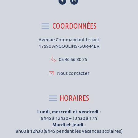
Lien
Lien
vers
vers
le
le
compte
compte
COORDONNÉES
Facebook
Instagram
Avenue Commandant Lisiack
17690 ANGOULINS-SUR-MER
05 46 56 80 25
Nous contacter
HORAIRES
Lundi, mercredi et vendredi :
8h45 à 12h30 – 13h30 à 17h
Mardi et jeudi :
8h00 à 12h30 (8h45 pendant les vacances scolaires)