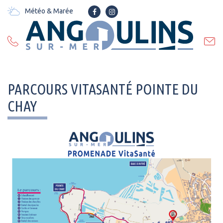
Gestion des traceurs
Météo & Marée
Lien
Lien
vers
vers
le
le
compte
compte
Facebook
Instagram
PARCOURS VITASANTÉ POINTE DU
CHAY